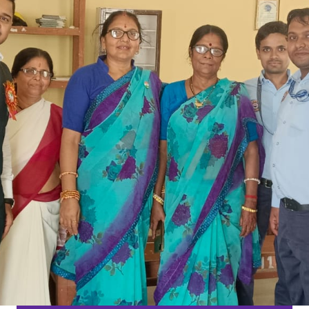
Children Best Kindergarten
Children's
Happy Home
Change is the end result of all true learning.
Contact Us