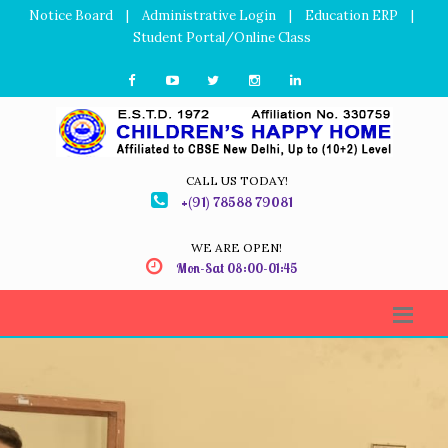
Notice Board
|
Administrative Login
|
Education ERP
|
Student Portal/Online Class
CALL US TODAY!
+(91) 78588 79081
WE ARE OPEN!
Mon-Sat 08:00-01:45