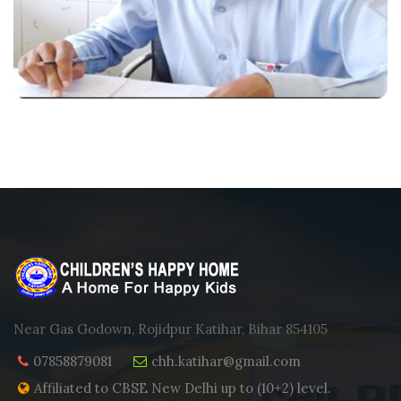
Near Gas Godown, Rojidpur Katihar, Bihar 854105
07858879081
chh.katihar@gmail.com
Affiliated to CBSE New Delhi up to (10+2) level.