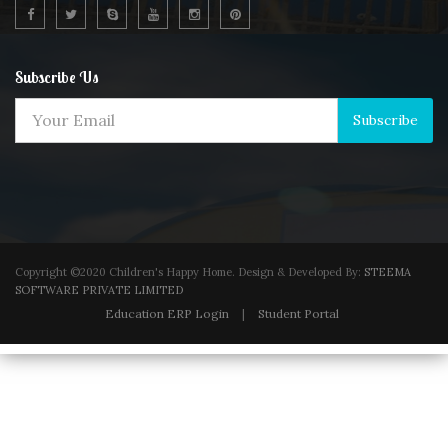
Subscribe Us
Subscribe
Copyright ©2020 Children's Happy Home. Design & Developed By:
STEEMA
SOFTWARE PRIVATE LIMITED
Education ERP Login
|
Student Portal