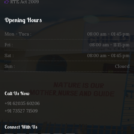
RTE Act 2009
Opening Hours
Mon - Tues :
08:00 am - 01:45 pm
Fri :
08:00 am - 11:15 pm
Sat :
08:00 am - 01:45 pm
Sun :
Closed
Call Us Now
+91 62035 60206
+91 73527 71509
Connect With Us